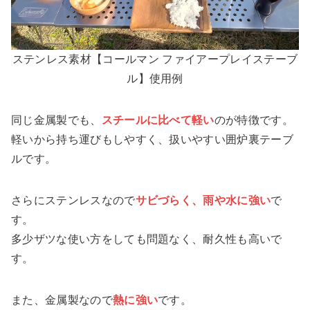
ステンレス素材【コールマン ファイアープレイステーブ
ル】使用例
同じ金属製でも、
スチールに比べて軽い
のが特徴です。
軽いから持ち運びもしやすく、扱いやすい囲炉裏テーブ
ルです。
さらにステンレスなので
サビづらく、雨や水に強い
で
す。
多少ザツな使い方をしても問題なく、耐久性も高いで
す。
また、
金属製なので
熱に強い
です。