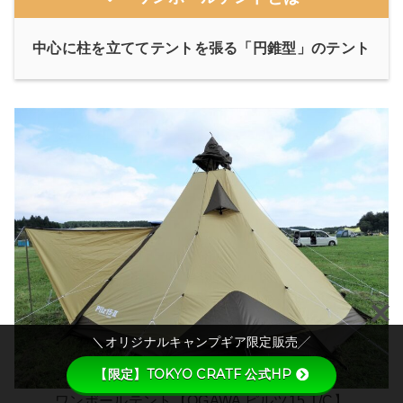
中心に柱を立ててテントを張る「円錐型」のテント
＼オリジナルキャンプギア限定販売╱
【限定】TOKYO CRATF 公式HP
ワンポールテント【OGAWA ピルツ15 T/C】