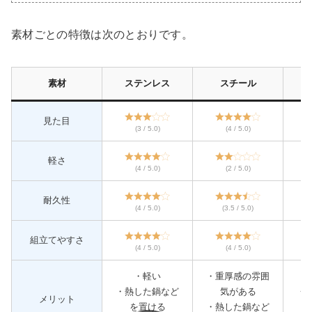
素材ごとの特徴は次のとおりです。
素材
ステンレス
スチール
見た目
(3 / 5.0)
(4 / 5.0)
軽さ
(4 / 5.0)
(2 / 5.0)
耐久性
(4 / 5.0)
(3.5 / 5.0)
組立てやすさ
(4 / 5.0)
(4 / 5.0)
・軽い
・重厚感の雰囲
・熱した鍋など
気がある
・
メリット
を置ける
・熱した鍋など