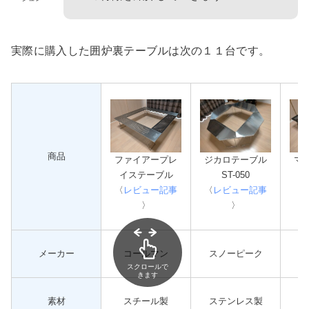
実際に購入した囲炉裏テーブルは次の１１台です。
商品
ファイアープレ
ジカロテーブル
マ
イステーブル
ST-050
〈
レビュー記事
〈
レビュー記事
〈
〉
〉
メーカー
コールマン
スノーピーク
スクロールで
きます
素材
スチール製
ステンレス製