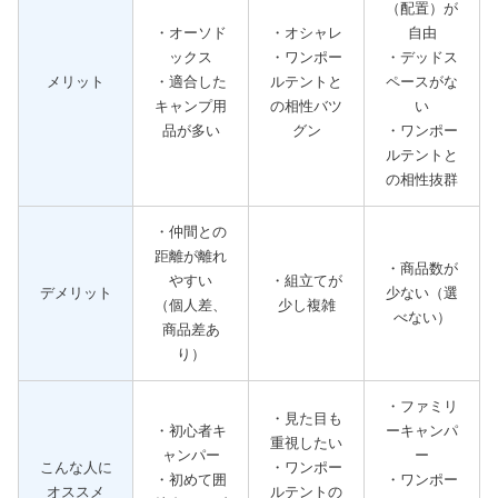
（配置）が
・オーソド
・オシャレ
自由
ックス
・ワンポー
・デッドス
メリット
・適合した
ルテントと
ペースがな
キャンプ用
の相性バツ
い
品が多い
グン
・ワンポー
ルテントと
の相性抜群
・仲間との
距離が離れ
・商品数が
やすい
・組立てが
デメリット
少ない（選
（個人差、
少し複雑
べない）
商品差あ
り）
・ファミリ
・見た目も
・初心者キ
ーキャンパ
重視したい
ャンパー
ー
こんな人に
・ワンポー
・初めて囲
・ワンポー
オススメ
ルテントの