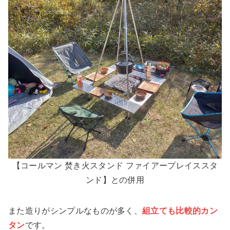
【コールマン 焚き火スタンド ファイアープレイススタ
ンド】との併用
また
造りがシンプルなものが多く、
組立ても比較的カン
タン
です。