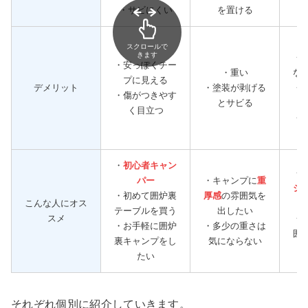
・サビにくい
を置ける
スクロールで
きます
・
・安っぽくチー
・重い
な
プに見える
デメリット
・塗装が剥げる
・
・傷がつきやす
とサビる
く目立つ
・
・
初心者キャン
・
パー
・キャンプに
重
シ
・初めて囲炉裏
厚感
の雰囲気を
こんな人にオス
テーブルを買う
出したい
スメ
・
・お手軽に囲炉
・多少の重さは
囲
裏キャンプをし
気にならない
たい
それぞれ個別に紹介していきます。