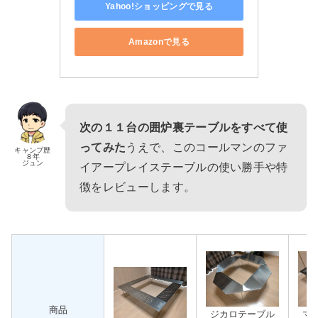
Yahoo!ショッピングで見る
Amazonで見る
次の１１台の囲炉裏テーブルをすべて使
ってみた
うえで、この
コールマンのファ
キャンプ歴
８年
ジュン
イアープレイステーブル
の使い勝手や特
徴をレビューします。
商品
ジカロテーブル
マ