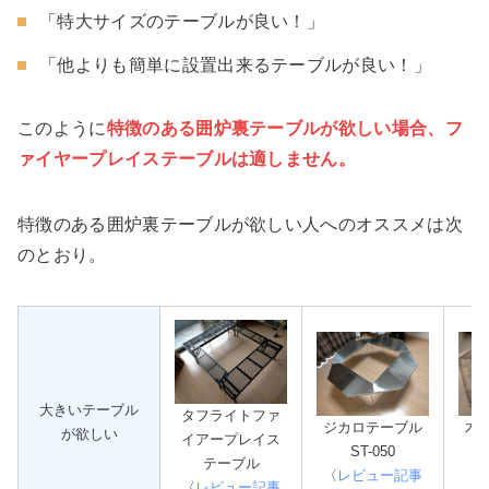
「特大サイズのテーブルが良い！」
「他よりも簡単に設置出来るテーブルが良い！」
このように
特徴のある囲炉裏テーブルが欲しい場合、フ
ァイヤープレイステーブルは適しません。
特徴のある囲炉裏テーブルが欲しい人へのオススメは次
のとおり。
大きいテーブル
タフライトファ
ジカロテーブル
木
が欲しい
イアープレイス
ST-050
テーブル
〈
レビュー記事
〈
〈
レビュー記事