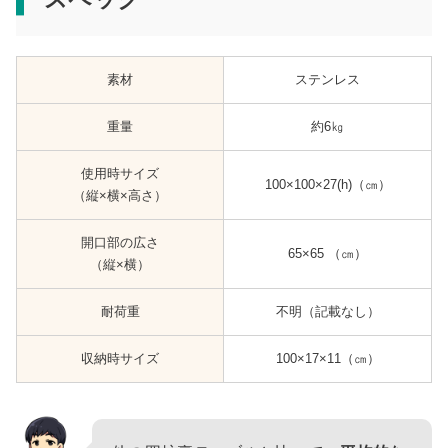
素材
ステンレス
重量
約6㎏
使用時サイズ
100×100×27(h)（㎝）
（縦×横×高さ）
開口部の広さ
65×65 （㎝）
（縦×横）
耐荷重
不明（記載なし）
収納時サイズ
100×17×11（㎝）