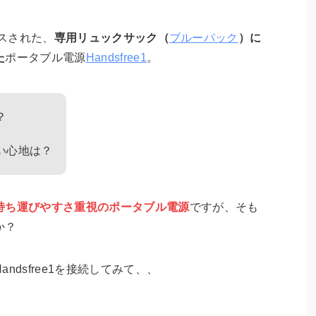
ースされた、
専用リュックサック（
ブルーパック
）に
た
ポータブル電源
Handsfree1
。
？
い心地は？
持ち運びやすさ重視のポータブル電源
ですが、そも
か？
Handsfree1を接続してみて、、