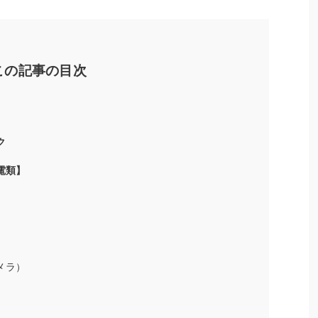
この記事の目次
ク
家電類】
メラ）