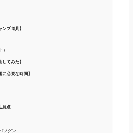
キャンプ道具】
ト）
登山してみた】
【充電に必要な時間】
と注意点
バツグン