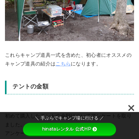
これらキャンプ道具一式を含めた、初心者にオススメの
キャンプ道具の紹介は
こちら
になります。
テントの金額
初めて購入したテントの金額についてアンケートを取り
＼ 手ぶらでキャンプ場に行ける ／
ました。
hinataレンタル 公式HP
アンケート結果は次のとおり。