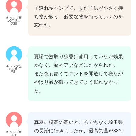
子連れキャンプで、まだ子供が小さく持
ち物が多く、必要な物を持っていくのを
キャンプ歴
10年以上
女性
忘れた。
夏場で蚊取り線香は使用していたが効果
がなく、蚊やアブなどにたかられた。
キャンプ歴
10年以上
男性
また夜も熱くてテントを開放して寝たが
やはり蚊が襲ってきてよく眠れなかっ
た。
真夏に標高の高いところでもなく埼玉県
の長瀞に行きましたが、最高気温が38℃
キャンプ歴
４年