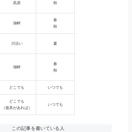
高原
秋
春
湖畔
秋
川沿い
夏
春
湖畔
秋
どこでも
いつでも
どこでも
いつでも
（遊具があれば）
この記事を書いている人