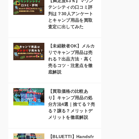
【満足度63％】マウン
テンシティの口コミ評
判は？30人アンケート
とキャンプ用品を買取
査定に出してみた
【未経験者OK】メルカ
リでキャンプ用品は売
れる？出品方法・高く
売るコツ・注意点を徹
底解説
【買取価格の比較あ
り】キャンプ用品の処
分方法4選｜捨てる？売
る？譲る？メリットデ
メリットを徹底解説
【BLUETTI】Handsfr